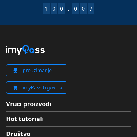
1
0
0
,
0
0
8
preuzimanje
imyPass trgovina
Vrući proizvodi
Hot tutoriali
Društvo