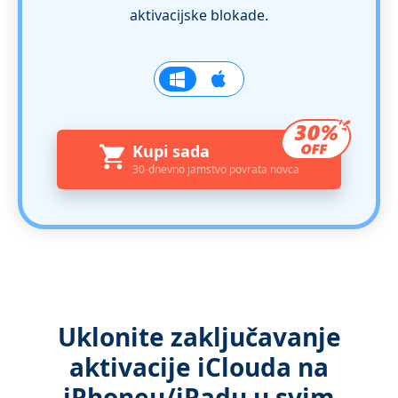
aktivacijske blokade.
Kupi sada
30-dnevno jamstvo povrata novca
Uklonite zaključavanje
aktivacije iClouda na
iPhoneu/iPadu u svim