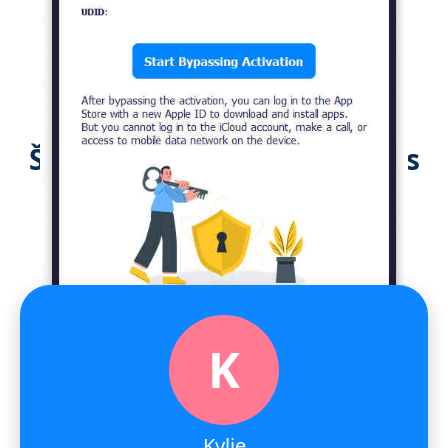
Što korisnici kažu o imyPass
iPassBye
K
Kylie