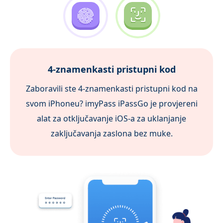
6-znamenkasti pristupni kod
Naš iPhone unlocker nudi najbolje rješenje za
otključavanje 6-znamenkaste šifre bilo da ste
zaboravili šifru ili imate pokvaren zaslon
uređaja.