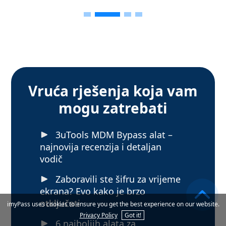
Vruća rješenja koja vam
mogu zatrebati
3uTools MDM Bypass alat –
najnovija recenzija i detaljan
vodič
Zaboravili ste šifru za vrijeme
ekrana? Evo kako je brzo
otključati
imyPass uses cookies to ensure you get the best experience on our website.
Privacy Policy
Got it!
6 najboljih alata za