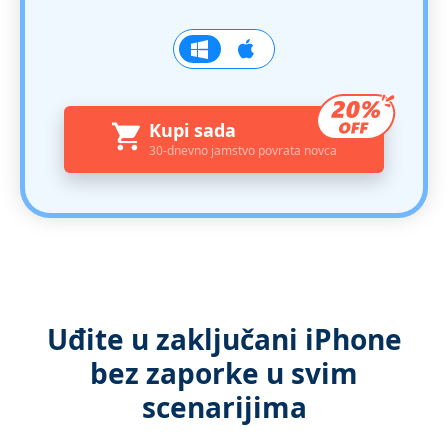
Kupi sada
30-dnevno jamstvo povrata novca
Uđite u zaključani iPhone
bez zaporke u svim
scenarijima