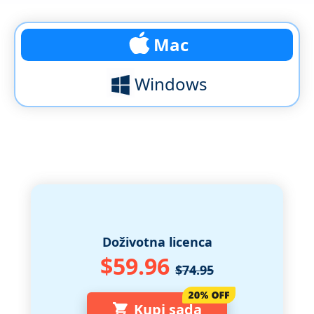
Mac
Windows
Doživotna licenca
$59.96
$74.95
Kupi sada