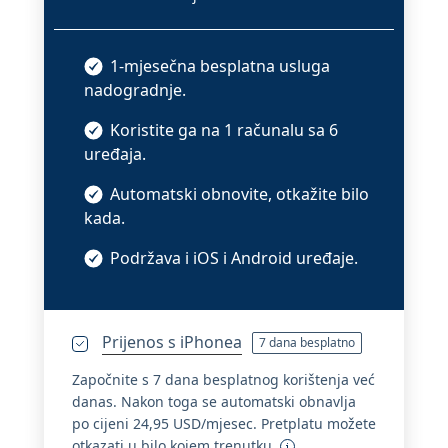
1-mjesečna besplatna usluga
nadogradnje.
Koristite ga na 1 računalu sa 6
uređaja.
Automatski obnovite, otkažite bilo
kada.
Podržava i iOS i Android uređaje.
Prijenos s iPhonea
7 dana besplatno
Započnite s 7 dana besplatnog korištenja već
danas. Nakon toga se automatski obnavlja
po cijeni 24,95 USD/mjesec. Pretplatu možete
otkazati u bilo kojem trenutku.