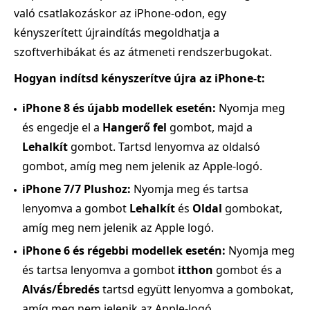
való csatlakozáskor az iPhone‑odon, egy
kényszerített újraindítás megoldhatja a
szoftverhibákat és az átmeneti rendszerbugokat.
Hogyan indítsd kényszerítve újra az iPhone‑t:
iPhone 8 és újabb modellek esetén:
Nyomja meg
és engedje el a
Hangerő fel
gombot, majd a
Lehalkít
gombot. Tartsd lenyomva az oldalsó
gombot, amíg meg nem jelenik az Apple‑logó.
iPhone 7/7 Plushoz:
Nyomja meg és tartsa
lenyomva a gombot
Lehalkít
és
Oldal
gombokat,
amíg meg nem jelenik az Apple logó.
iPhone 6 és régebbi modellek esetén:
Nyomja meg
és tartsa lenyomva a gombot
itthon
gombot és a
Alvás/Ébredés
tartsd együtt lenyomva a gombokat,
amíg meg nem jelenik az Apple‑logó.