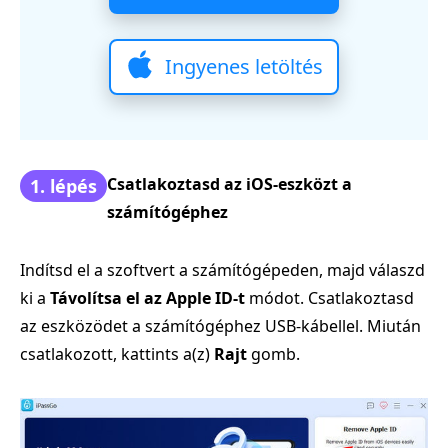
Ingyenes letöltés
Csatlakoztasd az iOS‑eszközt a
1. lépés
számítógéphez
Indítsd el a szoftvert a számítógépeden, majd válaszd
ki a
Távolítsa el az Apple ID-t
módot. Csatlakoztasd
az eszközödet a számítógéphez USB‑kábellel. Miután
csatlakozott, kattints a(z)
Rajt
gomb.