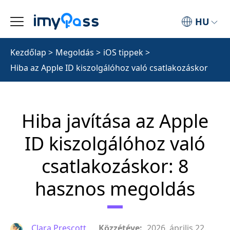
HU
Kezdőlap
>
Megoldás
>
iOS tippek
>
Hiba az Apple ID kiszolgálóhoz való csatlakozáskor
Hiba javítása az Apple
ID kiszolgálóhoz való
csatlakozáskor: 8
hasznos megoldás
Clara Prescott
Közzétéve:
2026. április 22.