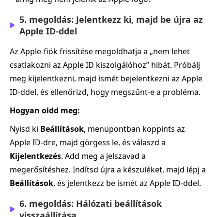
5. megoldás: Jelentkezz ki, majd be újra az
Apple ID‑ddel
Az Apple‑fiók frissítése megoldhatja a „nem lehet
csatlakozni az Apple ID kiszolgálóhoz” hibát. Próbálj
meg kijelentkezni, majd ismét bejelentkezni az Apple
ID‑ddel, és ellenőrizd, hogy megszűnt‑e a probléma.
Hogyan oldd meg:
Nyisd ki
Beállítások
, menüpontban koppints az
Apple ID‑dre, majd görgess le, és válaszd a
Kijelentkezés
. Add meg a jelszavad a
megerősítéshez. Indítsd újra a készüléket, majd lépj a
Beállítások
, és jelentkezz be ismét az Apple ID‑ddel.
6. megoldás: Hálózati beállítások
visszaállítása