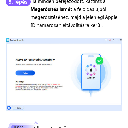
Ha minden befejeződött, kattints a
3. lépés
Megerősítés ismét
a feloldás újbóli
megerősítéséhez, majd a jelenlegi Apple
ID hamarosan eltávolításra kerül.