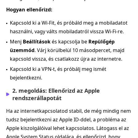
Hogyan ellenőrizd:
Kapcsold ki a Wi‑Fit, és próbáld meg a mobiladatot
használni, vagy válts mobiladatról vissza Wi‑Fi‑re.
Menj
Beállítások
és kapcsolja be
Repülőgép
üzemmód
. Várj körülbelül 10 másodpercet, majd
kapcsold vissza, és csatlakozz újra az internetre.
Kapcsold ki a VPN-t, és próbálj meg ismét
bejelentkezni.
2. megoldás: Ellenőrizd az Apple
rendszerállapotát
Ha az internetkapcsolatod stabil, de még mindig nem
tudsz bejelentkezni az Apple ID‑ddel, a probléma az
Apple kiszolgálóival lehet kapcsolatos. Látogass el az
Apple System Status oldalára, és ellenőrizd, hogy