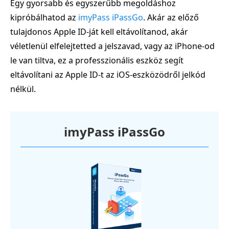
Egy gyorsabb és egyszerűbb megoldáshoz
kipróbálhatod az
imyPass iPassGo
. Akár az előző
tulajdonos Apple ID‑ját kell eltávolítanod, akár
véletlenül elfelejtetted a jelszavad, vagy az iPhone‑od
le van tiltva, ez a professzionális eszköz segít
eltávolítani az Apple ID‑t az iOS‑eszközödről jelkód
nélkül.
imyPass iPassGo