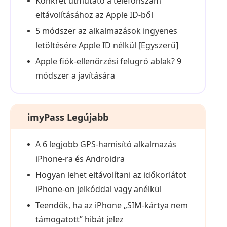
Konkrét útmutató a telefonszám
eltávolításához az Apple ID-ből
5 módszer az alkalmazások ingyenes
letöltésére Apple ID nélkül [Egyszerű]
Apple fiók-ellenőrzési felugró ablak? 9
módszer a javítására
imyPass Legújabb
A 6 legjobb GPS-hamisító alkalmazás
iPhone-ra és Androidra
Hogyan lehet eltávolítani az időkorlátot
iPhone-on jelkóddal vagy anélkül
Teendők, ha az iPhone „SIM-kártya nem
támogatott” hibát jelez