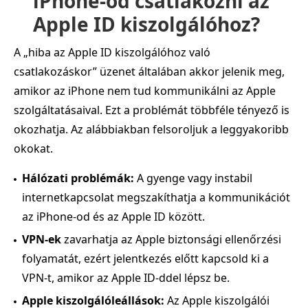
iPhone-od csatlakozni az
Apple ID kiszolgálóhoz?
A „hiba az Apple ID kiszolgálóhoz való
csatlakozáskor” üzenet általában akkor jelenik meg,
amikor az iPhone nem tud kommunikálni az Apple
szolgáltatásaival. Ezt a problémát többféle tényező is
okozhatja. Az alábbiakban felsoroljuk a leggyakoribb
okokat.
Hálózati problémák:
A gyenge vagy instabil
internetkapcsolat megszakíthatja a kommunikációt
az iPhone-od és az Apple ID között.
VPN-ek
zavarhatja az Apple biztonsági ellenőrzési
folyamatát, ezért jelentkezés előtt kapcsold ki a
VPN-t, amikor az Apple ID-ddel lépsz be.
Apple kiszolgálóleállások:
Az Apple kiszolgálói