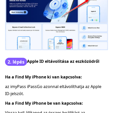
Apple ID eltávolítása az eszközödről
2. lépés
Ha a Find My iPhone ki van kapcsolva:
az imyPass iPassGo azonnal eltávolíthatja az Apple
ID‑jelszót.
Ha a Find My iPhone be van kapcsolva:
Vissza kell állítanod az összes beállítást az