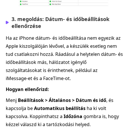
3. megoldás: Dátum‑ és időbeállítások
ellenőrzése
Ha az iPhone dátum‑ és időbeállítása nem egyezik az
Apple kiszolgálóján lévővel, a készülék esetleg nem
tud csatlakozni hozzá. Ráadásul a helytelen dátum‑ és
időbeállítások más, hálózatot igénylő
szolgáltatásokat is érinthetnek, például az
iMessage‑et és a FaceTime‑ot.
Hogyan ellenőrizd:
Menj
Beállítások > Általános > Dátum és idő
, és
kapcsolja be
Automatikus beállítás
ha ki volt
kapcsolva. Koppinthatsz a
Időzóna
gombra is, hogy
kézzel válaszd ki a tartózkodási helyed.