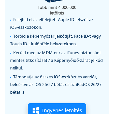
Több mint 4 000 000
letöltés
Felejtsd el az elfelejtett Apple ID‑jelszót az
iOS‑eszközökön.
Töröld a képernyőzár jelkódját, Face ID‑t vagy
Touch ID‑t különféle helyzetekben.
Kerüld meg az MDM‑et / az iTunes‑biztonsági
mentés titkosítását / a Képernyőidő‑zárat jelkód
nélkül.
Támogatja az összes iOS‑eszközt és verziót,
beleértve az iOS 26/27 bétát és az iPadOS 26/27
bétát is.
Ingyenes letöltés