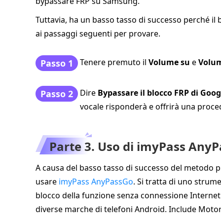
bypassare FRP su Samsung.
Tuttavia, ha un basso tasso di successo perché il 
ai passaggi seguenti per provare.
Tenere premuto il
Volume su
e
Volu
Passo 1
Dire
Bypassare il blocco FRP di Goog
Passo 2
vocale risponderà e offrirà una proce
Parte 3. Uso di imyPass Any
A causa del basso tasso di successo del metodo pr
usare
imyPass AnyPassGo
. Si tratta di uno stru
blocco della funzione senza connessione Interne
diverse marche di telefoni Android. Include Moto