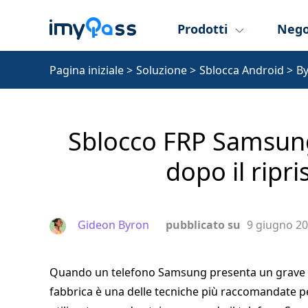
Prodotti
Nego
Pagina iniziale
>
Soluzione
>
Sblocca Android
>
B
Sblocco FRP Samsung:
dopo il ripri
Gideon Byron
pubblicato su
9 giugno 2
Quando un telefono Samsung presenta un grave pro
fabbrica è una delle tecniche più raccomandate per r