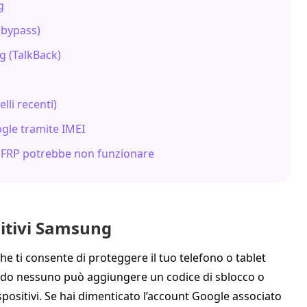
g
l bypass)
g (TalkBack)
lli recenti)
ogle tramite IMEI
s FRP potrebbe non funzionare
sitivi Samsung
he ti consente di proteggere il tuo telefono o tablet
odo nessuno può aggiungere un codice di sblocco o
ispositivi. Se hai dimenticato l’account Google associato