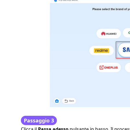
Passaggio 3
Clicca il
Passa adesso
pulsante in basso. Il proces