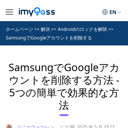
EN
ホームページ
>>
解決
>>
Androidのロックを解除
>>
SamsungでGoogleアカウントを削除する
SamsungでGoogleアカ
ウントを削除する方法 -
5つの簡単で効果的な方
法
ペニーウォーレン
に公開
2025 年 5 月 29 日