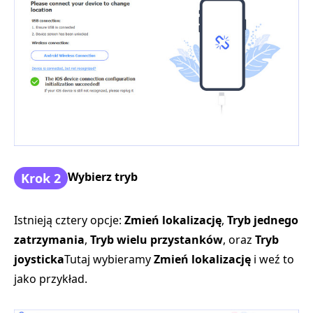
Wybierz tryb
Krok 2
Istnieją cztery opcje:
Zmień lokalizację
,
Tryb jednego
zatrzymania
,
Tryb wielu przystanków
, oraz
Tryb
joysticka
Tutaj wybieramy
Zmień lokalizację
i weź to
jako przykład.