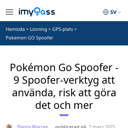
SV
Hemsida
>
Lösning
>
GPS-plats
>
Pokemon GO Spoofer
Pokémon Go Spoofer -
9 Spoofer-verktyg att
använda, risk att göra
det och mer
Penny Warren
publicerad på
7 mars 2025