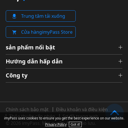
Trung tâm tải xuống
Cửa hàngimyPass Store
sản phẩm nổi bật
Hướng dẫn hấp dẫn
Công ty
Chính sách bảo mật
Điều khoản và điều kiện
Thỏa thuận cấp phép
Sơ đồ trang web
imyPass uses cookies to ensure you get the best experience on our website.
© 2026 imyPass. Mọi quyền được bảo lưu.
Privacy Policy
Got it!