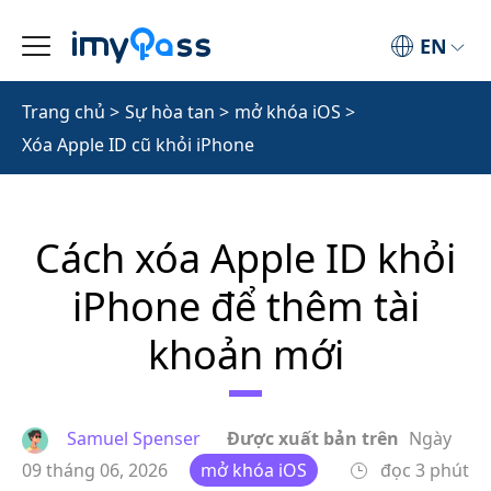
EN
Trang chủ
>
Sự hòa tan
>
mở khóa iOS
>
Xóa Apple ID cũ khỏi iPhone
Cách xóa Apple ID khỏi
iPhone để thêm tài
khoản mới
Samuel Spenser
Được xuất bản trên
Ngày
09 tháng 06, 2026
mở khóa iOS
đọc 3 phút