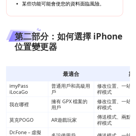
某些功能可能會使您的資料面臨風險。
第二部分：如何選擇 iPhone
位置變更器
最適合
欺
imyPass
普通用戶和高級用
修改位置、一站式
iLocaGo
戶
桿模式
擁有 GPX 檔案的
修改位置、一站式
我在哪裡
用戶
桿模式
傳送模式、兩點模
莫克POGO
AR遊戲玩家
桿模式
Dr.Fone – 虛擬
多設備用戶
傳送模式、一站路