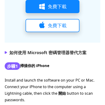
免費下載
免費下載
如何使用 Microsoft 密碼管理器替代方案
掃描你的 iPhone
步驟1
Install and launch the software on your PC or Mac.
Connect your iPhone to the computer using a
Lightning cable, then click the
開始
button to scan
passwords.