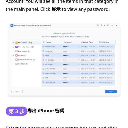
Account. You will see all the items in that category in
the main panel. Click
展示
to view any password.
導出 iPhone 密碼
第 3 步