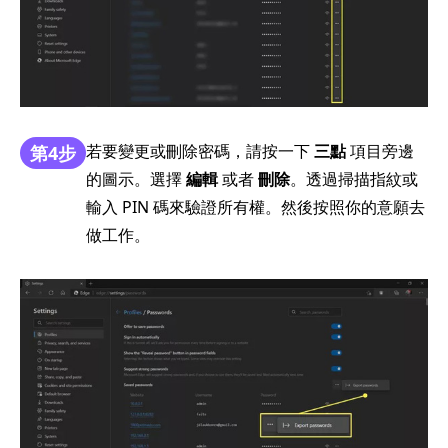
若要變更或刪除密碼，請按一下
三點
項目旁邊
第4步
的圖示。選擇
編輯
或者
刪除
。透過掃描指紋或
輸入 PIN 碼來驗證所有權。然後按照你的意願去
做工作。