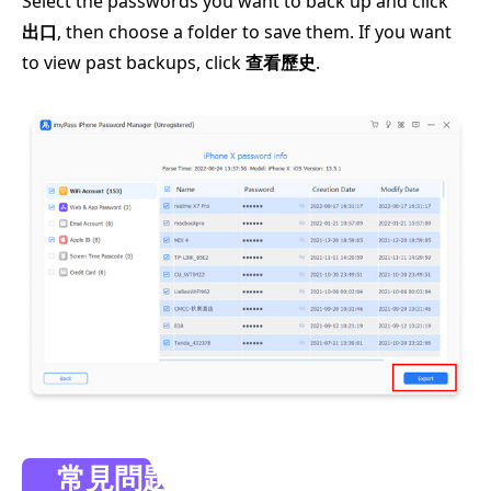
Select the passwords you want to back up and click
出口
, then choose a folder to save them. If you want
to view past backups, click
查看歷史
.
常見問題。