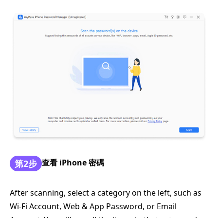
查看 iPhone 密碼
第2步
After scanning, select a category on the left, such as
Wi-Fi Account, Web & App Password, or Email