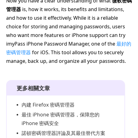
Now you have a clear understanding of what
微軟密碼
管理器
is, how it works, its benefits and limitations,
and how to use it effectively. While it is a reliable
choice for storing and managing passwords, users
who want more features or iPhone support can try
imyPass iPhone Password Manager, one of the
最好的
密碼管理器
for iOS. This tool allows you to securely
manage, back up, and organize all your passwords.
更多相關文章
內建 Firefox 密碼管理器
最佳 iPhone 密碼管理器，保障您的
iPhone 密碼安全
諾頓密碼管理器評論及其最佳替代方案