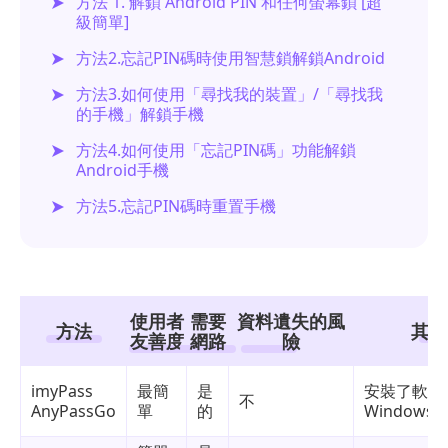
方法 1. 解鎖 Android PIN 和任何螢幕鎖 [超
級簡單]
方法2.忘記PIN碼時使用智慧鎖解鎖Android
方法3.如何使用「尋找我的裝置」/「尋找我
的手機」解鎖手機
方法4.如何使用「忘記PIN碼」功能解鎖
Android手機
方法5.忘記PIN碼時重置手機
使用者
需要
資料遺失的風
方法
其他
友善度
網路
險
imyPass
最簡
是
安裝了軟體
不
AnyPassGo
單
的
Windows 