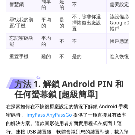
簡單
是
智慧鎖
不
需要設定
的
的
不，除非你選
該設備必須
尋找我的裝
平均
是
擇恢復出廠設
Google 或
置/手機
的
的
置
帳戶
忘記密碼功
平均
不
不
帳戶憑證
能
的
重置手機
難的
不
是的
進入恢復模
方法 1. 解鎖 Android PIN 和
任何螢幕鎖 [超級簡單]
在探索如何在不恢復原廠設定的情況下解鎖 Android 手機
密碼時，
imyPass AnyPassGo
提供了一種直接且有效率
的解決方案。這款圖形使用者介面實用程式在桌面上運
行。連接 USB 裝置後，軟體會識別您的裝置型號，載入預