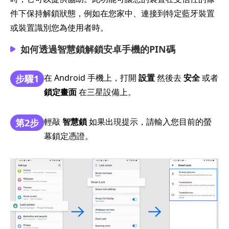
件下保持解鎖狀態，例如在您家中、連接到特定藍牙裝置
或裝置識別您為使用者時。
如何透過智慧鎖解鎖安卓手機的PIN碼
在 Android 手機上，打開
設置
然後去
安全
或者
步驟1
鎖定畫面
在三星設備上。
輕敲
智慧鎖
如果出現提示，請輸入您目前的螢
第2步
幕鎖定憑證。