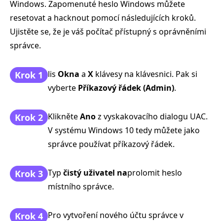
Windows. Zapomenuté heslo Windows můžete
resetovat a hacknout pomocí následujících kroků.
Ujistěte se, že je váš počítač přístupný s oprávněními
správce.
lis
Okna
a
X
klávesy na klávesnici. Pak si
Krok 1
vyberte
Příkazový řádek (Admin)
.
Klikněte
Ano
z vyskakovacího dialogu UAC.
Krok 2
V systému Windows 10 tedy můžete jako
správce používat příkazový řádek.
Typ
čistý uživatel na
prolomit heslo
Krok 3
místního správce.
Pro vytvoření nového účtu správce v
Krok 4