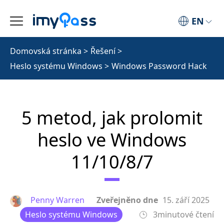
EN
Domovská stránka
>
Řešení
>
Heslo systému Windows
>
Windows Password Hack
5 metod, jak prolomit
heslo ve Windows
11/10/8/7
Penny Warren
Zveřejněno dne
15. září 2025
Heslo systému Windows
3minutové čtení