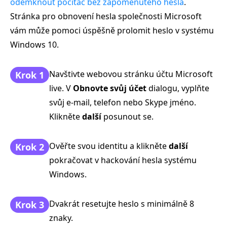
odemknout počítač bez zapomenutého hesla
.
Stránka pro obnovení hesla společnosti Microsoft
vám může pomoci úspěšně prolomit heslo v systému
Windows 10.
Navštivte webovou stránku účtu Microsoft
Krok 1
live. V
Obnovte svůj účet
dialogu, vyplňte
svůj e-mail, telefon nebo Skype jméno.
Klikněte
další
posunout se.
Ověřte svou identitu a klikněte
další
Krok 2
pokračovat v hackování hesla systému
Windows.
Dvakrát resetujte heslo s minimálně 8
Krok 3
znaky.