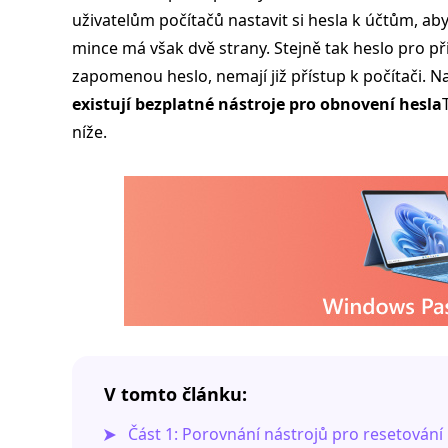
uživatelům počítačů nastavit si hesla k účtům, a
mince má však dvě strany. Stejně tak heslo pro p
zapomenou heslo, nemají již přístup k počítači. Na
existují bezplatné nástroje pro obnovení hesla
níže.
V tomto článku:
Část 1: Porovnání nástrojů pro resetován