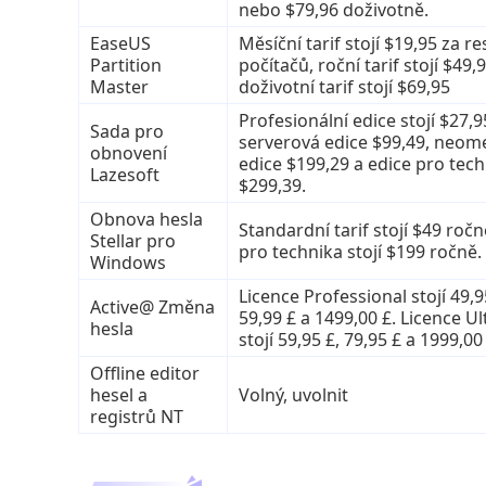
nebo $79,96 doživotně.
EaseUS
Měsíční tarif stojí $19,95 za re
Partition
počítačů, roční tarif stojí $49,9
Master
doživotní tarif stojí $69,95
Profesionální edice stojí $27,9
Sada pro
serverová edice $99,49, neo
obnovení
edice $199,29 a edice pro tech
Lazesoft
$299,39.
Obnova hesla
Standardní tarif stojí $49 ročně
Stellar pro
pro technika stojí $199 ročně.
Windows
Licence Professional stojí 49,9
Active@ Změna
59,99 £ a 1499,00 £. Licence U
hesla
stojí 59,95 £, 79,95 £ a 1999,00
Offline editor
hesel a
Volný, uvolnit
registrů NT