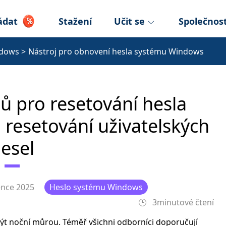
ádat
Stažení
Učit se
Společnos
ndows
>
Nástroj pro obnovení hesla systému Windows
jů pro resetování hesla
resetování uživatelských
esel
ence 2025
Heslo systému Windows
3minutové čtení
t noční můrou. Téměř všichni odborníci doporučují