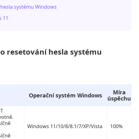
ní hesla systému Windows
s 11
ro resetování hesla systému
Míra
Operační systém Windows
úspěchu
4T
votně.
síčně
Windows 11/10/8/8.1/7/XP/Vista
100%
síčně