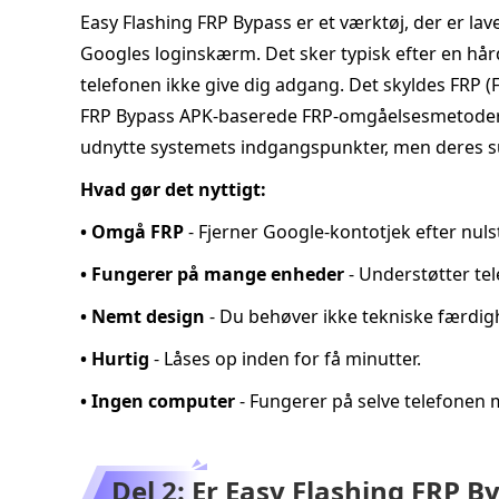
Easy Flashing FRP Bypass er et værktøj, der er lave
Googles loginskærm. Det sker typisk efter en hård
telefonen ikke give dig adgang. Det skyldes FRP (F
FRP Bypass APK‑baserede FRP‑omgåelsesmetode
udnytte systemets indgangspunkter, men deres s
Hvad gør det nyttigt:
• Omgå FRP
- Fjerner Google-kontotjek efter nulst
• Fungerer på mange enheder
- Understøtter te
• Nemt design
- Du behøver ikke tekniske færdigh
• Hurtig
- Låses op inden for få minutter.
• Ingen computer
- Fungerer på selve telefonen 
Del 2: Er Easy Flashing FRP B