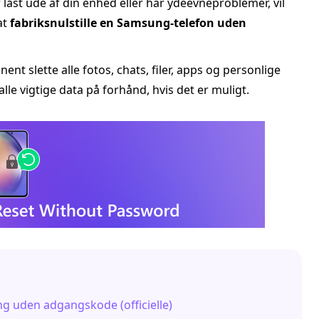
r låst ude af din enhed eller har ydeevneproblemer, vil
at
fabriksnulstille en Samsung‑telefon uden
nent slette alle fotos, chats, filer, apps og personlige
alle vigtige data på forhånd, hvis det er muligt.
ing uden adgangskode (officielle)