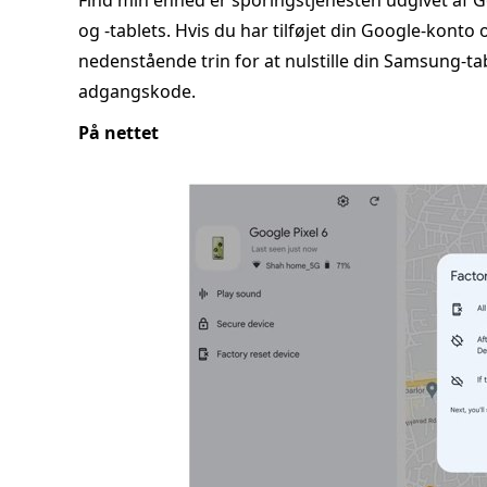
Find min enhed er sporingstjenesten udgivet af G
og -tablets. Hvis du har tilføjet din Google-konto 
nedenstående trin for at nulstille din Samsung-tabl
adgangskode.
På nettet