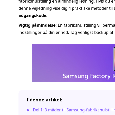
fabriksnulstilling en almindelig løsning. Hvis du e
denne vejledning vise dig 4 praktiske metoder til 
adgangskode
.
Vigtig påmindelse:
En fabriksnulstilling vil perma
indstillinger på din enhed. Tag venligst backup af 
I denne artikel:
Del 1: 3 måder til Samsung‑fabriksnulstill