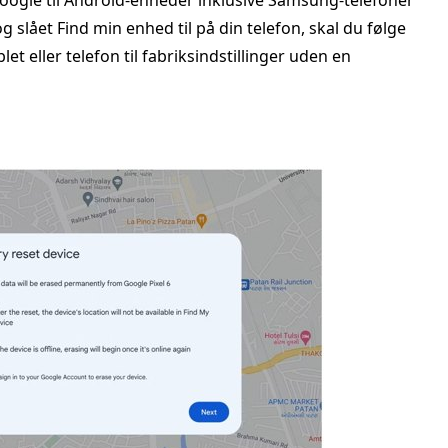
oogle til Android-enheder inklusive Samsung-telefoner
og slået Find min enhed til på din telefon, skal du følge
et eller telefon til fabriksindstillinger uden en