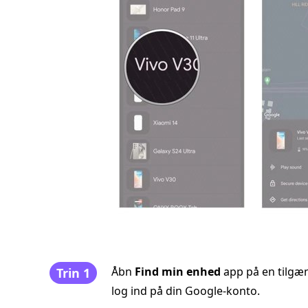
Åbn
Find min enhed
app på en tilgæn
Trin 1
log ind på din Google-konto.