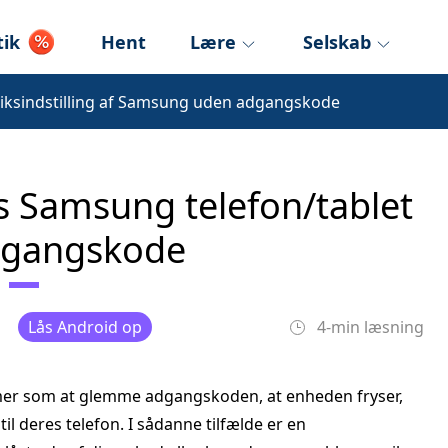
tik
Hent
Lære
Selskab
iksindstilling af Samsung uden adgangskode
es Samsung telefon/tablet
dgangskode
Lås Android op
4-min læsning
er som at glemme adgangskoden, at enheden fryser,
til deres telefon. I sådanne tilfælde er en