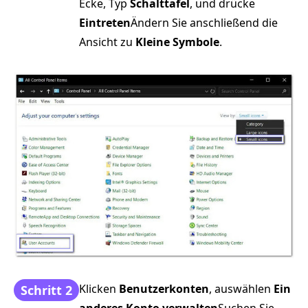
Ecke, Typ
Schalttafel
, und drücke
Eintreten
Ändern Sie anschließend die
Ansicht zu
Kleine Symbole
.
Klicken
Benutzerkonten
, auswählen
Ein
Schritt 2
anderes Konto verwalten
Suchen Sie