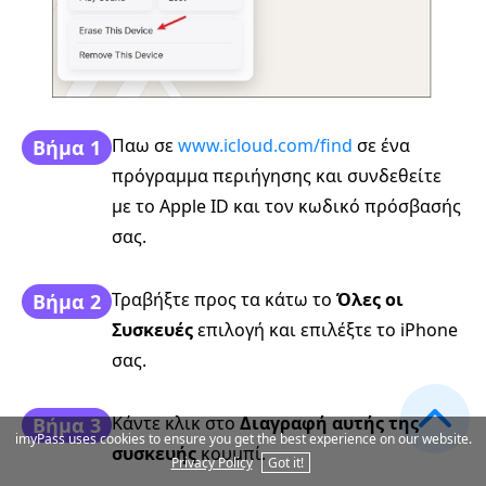
Παω σε
www.icloud.com/find
σε ένα
Βήμα 1
πρόγραμμα περιήγησης και συνδεθείτε
με το Apple ID και τον κωδικό πρόσβασής
σας.
Τραβήξτε προς τα κάτω το
Όλες οι
Βήμα 2
Συσκευές
επιλογή και επιλέξτε το iPhone
σας.
Κάντε κλικ στο
Διαγραφή αυτής της
Βήμα 3
imyPass uses cookies to ensure you get the best experience on our website.
συσκευής
κουμπί.
Privacy Policy
Got it!