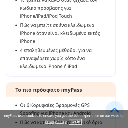
κωδικό πρόσβασης για
iPhone/iPad/iPod Touch
Πώς να μπείτε σε ένα κλειδωμένο
iPhone όταν είναι κλειδωμένο εκτός
iPhone
4 επαληθευμένες μέθοδοι για να
επαναφέρετε χωρίς κόπο ένα
κλειδωμένο iPhone ή iPad
Το πιο πρόσφατο imyPass
Οι 6 Κορυφαίες Εφαρμογές GPS
Spoofing για iPhone και Android
imyPass uses cookies to ensure you get the best experience on our website.
Πώς να καταργήσετε το χρονικό όριο
Privacy Policy
Got it!