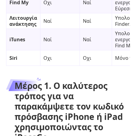
Find My
Οχι
Ναί
ενεργοπ
Εύρεση
Λειτουργία
Υπολογισ
Ναί
Ναί
ανάκτησης
Finder/i
Υπολογισ
iTunes
Ναί
Ναί
ενεργοπ
Find My
Siri
Οχι
Οχι
Μόνο για
Μέρος 1. Ο καλύτερος
τρόπος για να
παρακάμψετε τον κωδικό
πρόσβασης iPhone ή iPad
χρησιμοποιώντας το