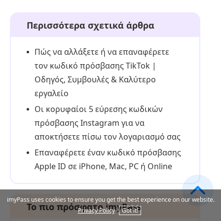
Περισσότερα σχετικά άρθρα
Πώς να αλλάξετε ή να επαναφέρετε
τον κωδικό πρόσβασης TikTok |
Οδηγός, Συμβουλές & Καλύτερο
εργαλείο
Οι κορυφαίοι 5 εύρεσης κωδικών
πρόσβασης Instagram για να
αποκτήσετε πίσω τον λογαριασμό σας
Επαναφέρετε έναν κωδικό πρόσβασης
Apple ID σε iPhone, Mac, PC ή Online
imyPass uses cookies to ensure you get the best experience on our website.
Το πιο πρόσφατο imyPass
Privacy Policy
Got it!