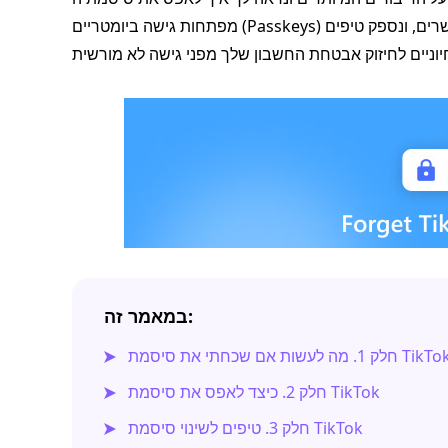
מפתחות גישה ביומטריים (Passkeys) העדכניים. נכסה גם שחזור מתקדם לחשבונות ללא נתונים מקושרים, ונספק טיפים
במאמר זה:
מה לעשות אם שכחתי את סיסמת TikTok?
חלק 2. כיצד לאפס את סיסמת TikTok
חלק 3. טיפים לשינוי סיסמת TikTok