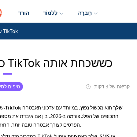
חֶברָה
לִלמוֹד
הורד
שכחת את סיסמת TikTok
כיצד לאפס את סיסמת TikTok כששכחת אותה
קריאה של 3 דקות
טיפים לסי
לשכוח את סיסמת ה‑TikTok שלך
הוא מכשול נפוץ, במיוחד עם עדכוני האבטחה
איבדת גישה
התכופים של הפלטפורמה ב‑2026. ב
הפרטים לצורך אבטחה טובה יותר, החזרה לחשבון היא עניין פשוט אם מכירים את הצעדים הנכונים.
במדריך הזה נדלג על הדיבו