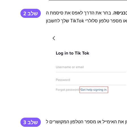
כניסה
. בחר את הדרך לאפס את סיסמת ה-TikTok שלך. אם הוספת את מספר הטלפון
שלב 2
את האימייל או מספר הטלפון המקושרים ל-TikTok, והקש על לחצן החץ האדום בפינה השמאלית
שלב 3