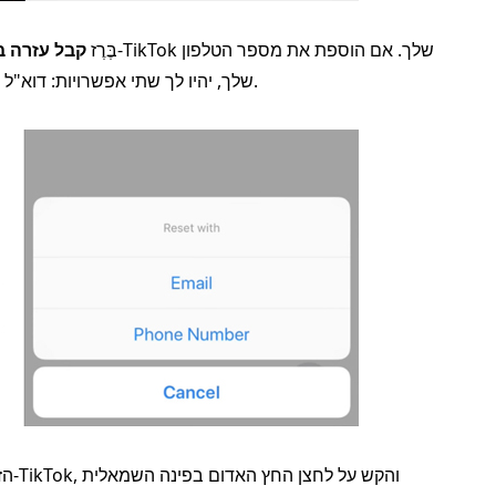
בֶּרֶז
קבל עזרה ב
שלך לחשבון TikTok שלך, יהיו לך שתי אפשרויות: דוא"ל או מספר טלפון סלולרי.
הזן 