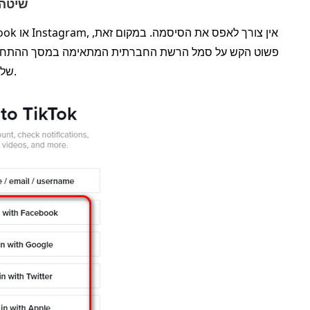
שיטה 2. התחברות באמצעות חשבון רשת 
פשוט הקש על סמל הרשת החברתית המתאימה במסך ההתחברות.
את חשבון ה‑TikTok שלך, עדיין לא תדע מהי סיסמת החשבון.