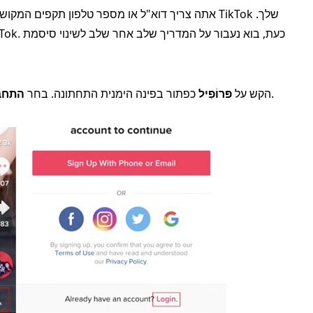
בתחתית.
פתח את אפליקציית TikTok. הקש על
פּרוֹפִיל
כפתור בפינה הימנית התחתונה. בחר
התחב