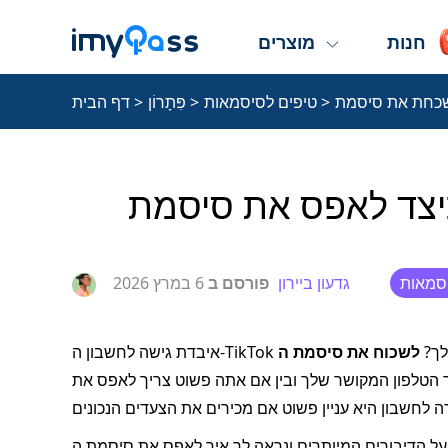
חנות
מוצרים
>
טיפים לסיסמאות
>
פִּתָרוֹן
>
דף הבית
סמאות
גדעון ביירון
פורסם ב
6 במרץ 2026
 לחשבון ה‑TikTok שלך?
ין אם איבדת את מספר הטלפון המקושר שלך ובין אם אתה פשוט צריך לאפס את
רים המיותרים ונראה לך איך לאפס את סיסמת ה‑TikTok שלך באמצעות אימייל, SMS או