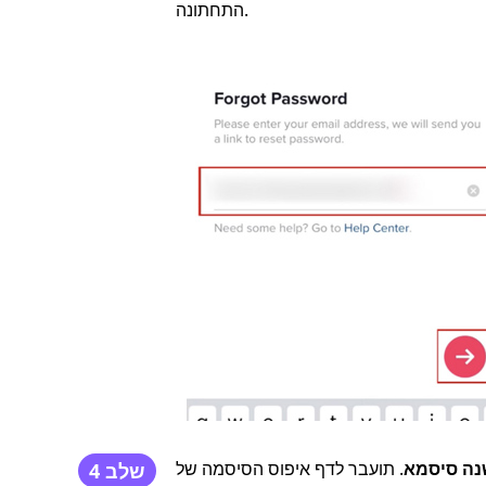
התחתונה.
נה סיסמא
. תועבר לדף איפוס הסיסמה של TikTok. הזן את
שלב 4