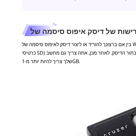
בין אם ברצונך להוריד או ליצור דיסק לאיפוס סיסמה של Windows, אתה צריך כונן USB ריק או כרטיס SD (יחד עם קורא
כרטיסי SD) כדי לעבוד בתור הדיסק. לאחר מכן, אתה צריך גם מחשב Windows. הגודל של כונן ה-USB או כרטיס ה-SD
שלך צריך להיות יותר מ-1GB.