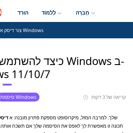
חֶברָה
לִלמוֹד
הורד
צור דיסק איפוס סיסמה של Windows
כיצד להשתמש בדיס
s 11/10/7
קריאה של 3 דקות
סיסמת Windows
זה בטח מתסכל ונואש אם תשכח את סיסמת Windows שלך. למרבה המזל, מיקרוסופט מספקת פתרון מובנה: א
דיסק