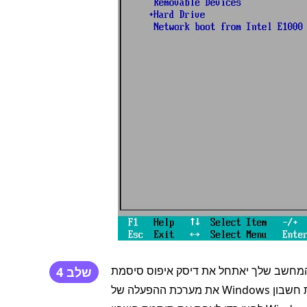
 יאתחל את דיסק איפוס סיסמת Windows שלך. כאשר החלון מופיע, עליך לבחור
שלב 4