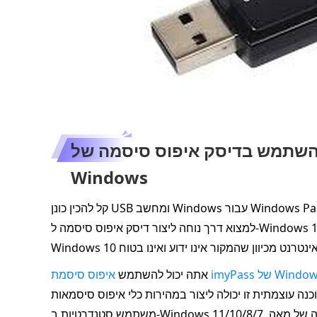
ר ולהשתמש בדיסק איפוס סיסמה של
Windows
קל להכין כונן USB ומחשב Windows עבור Windows Password Reset Disk, אבל עדיין קשה ליצור אותו. איך אתה יכול
למצוא דרך נוחה ליצור דיסק איפוס סיסמה ל-Windows 10? לא מומלץ להשתמש בהורדה בחינם של דיסק איפוס סיסמה
 סיסמת imyPass של Windows
אתה יכול להשתמש
נה עוצמתית זו יכולה ליצור במהירות כלי איפוס סיסמאות Windows כדי לאפס סיסמאות של מנהל מערכת או סיסמאות
משתמש סטנדרטיות ב-Windows 11/10/8/7. היא מפשטת את השלבים לכמה לחיצות ומציעה אחוזי הצלחה של מאה