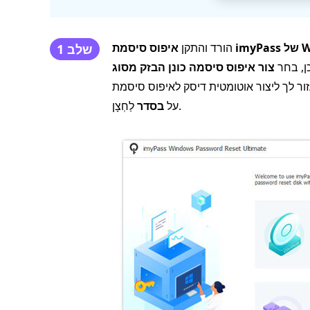
Window
הורד והתקן
שלב 1
ן, בחר
ור אוטומטית דיסק לאיפוס סיסמת Windows. בסיום התהליך, אתה רק צריך ללחוץ
לַחְצָן.
על
בסדר