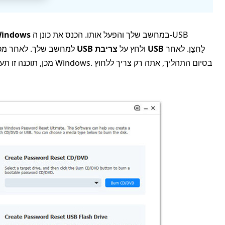
במחשב שלך והפעל אותו. הכנס את כונן ה-USB
איפוס סיסמת imyPass של s
לַחְצָן. לאחר
צריבת USB
ולחץ על
צור איפוס סיסמה כונן הבזק מסוג USB
למחשב שלך. לאחר מכ
מכן, תוכנה זו תעזור לך ליצ