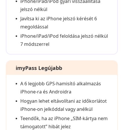
iPhone/iPad/iPod gyári visszaállítása
jelszó nélkül
Javítsa ki az iPhone jelszó kérését 6
megoldással
iPhone/iPad/iPod feloldása jelszó nélkül
7 módszerrel
imyPass Legújabb
A 6 legjobb GPS-hamisító alkalmazás
iPhone-ra és Androidra
Hogyan lehet eltávolítani az időkorlátot
iPhone-on jelkóddal vagy anélkül
Teendők, ha az iPhone „SIM-kártya nem
támogatott” hibát jelez