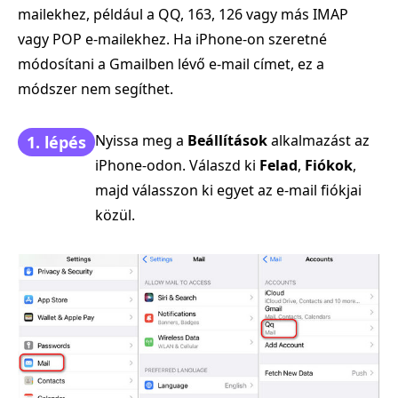
mailekhez, például a QQ, 163, 126 vagy más IMAP
vagy POP e-mailekhez. Ha iPhone-on szeretné
módosítani a Gmailben lévő e-mail címet, ez a
módszer nem segíthet.
Nyissa meg a
Beállítások
alkalmazást az
1. lépés
iPhone-odon. Válaszd ki
Felad
,
Fiókok
,
majd válasszon ki egyet az e-mail fiókjai
közül.