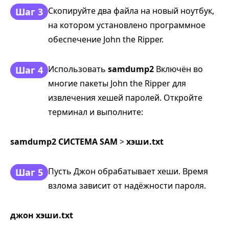
Скопируйте два файла на новый ноутбук,
Шаг 3
на котором установлено программное
обеспечение John the Ripper.
Использовать
samdump2
Включён во
Шаг 4
многие пакеты John the Ripper для
извлечения хешей паролей. Откройте
терминал и выполните:
samdump2 СИСТЕМА SAM
>
хэши.txt
Пусть Джон обрабатывает хеши. Время
Шаг 5
взлома зависит от надёжности пароля.
джон хэши.txt