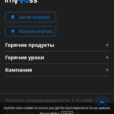
Центр загрузки
Магазин imyPass
Горячие продукты
Горячие уроки
Компания
Политика конфиденциальности
Условия
Лицензионное соглашение
Карта сайта
imyPass uses cookies to ensure you get the best experience on our website.
© 2026 imyPass. Все права защищены.
Privacy Policy
Got it!