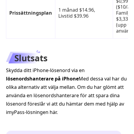
$0,99/
($10/år)
1 månad $14.96,
Prissättningsplan
Familjer
Livstid $39.96
$3,33/
(upp till
använd
Slutsats
Skydda ditt iPhone-lösenord via en
lösenordshanterare på iPhone
Med dessa val har du
olika alternativ att välja mellan. Om du har glömt att
använda en lösenordshanterare för att spara dina
lösenord föreslår vi att du hämtar dem med hjälp av
imyPass-lösningen här.