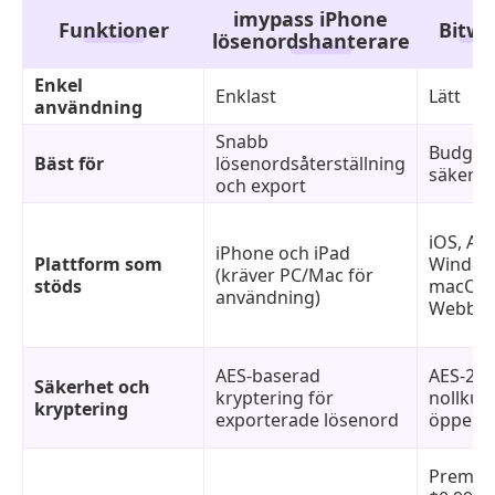
imypass iPhone
Funktioner
Bitw
lösenordshanterare
Enkel
Enklast
Lätt
användning
Snabb
Budgetv
Bäst för
lösenordsåterställning
säkert v
och export
iOS, An
iPhone och iPad
Plattform som
Window
(kräver PC/Mac för
stöds
macOS, 
användning)
Webblä
AES-baserad
AES-256
Säkerhet och
kryptering för
nollkun
kryptering
exporterade lösenord
öppen k
Premiu