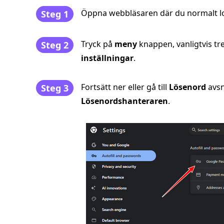
Öppna webbläsaren där du normalt lo
Steg 1
Tryck på
meny
knappen, vanligtvis tre
Steg 2
inställningar
.
Fortsätt ner eller gå till
Lösenord
avsn
Steg 3
Lösenordshanteraren
.