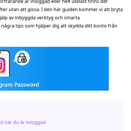
rtfarande är inloggad eller helt utelåst finns det
ter utan att gissa. I den här guiden kommer vi att bryta
älp av inbyggda verktyg och smarta
 några tips som hjälper dig att skydda ditt konto från
rd när du är inloggad