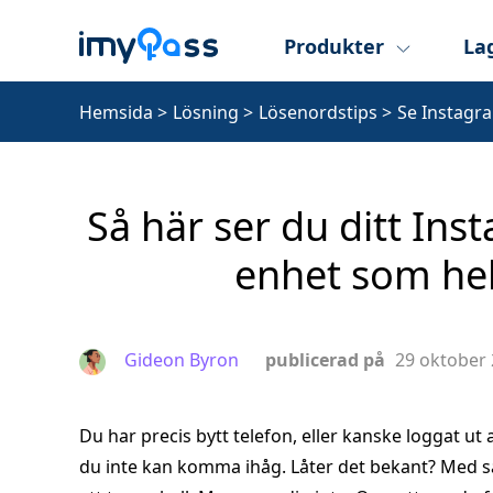
Produkter
La
Hemsida
>
Lösning
>
Lösenordstips
>
Se Instagr
Så här ser du ditt Ins
enhet som hels
Gideon Byron
publicerad på
29 oktober
Du har precis bytt telefon, eller kanske loggat ut
du inte kan komma ihåg. Låter det bekant? Med så