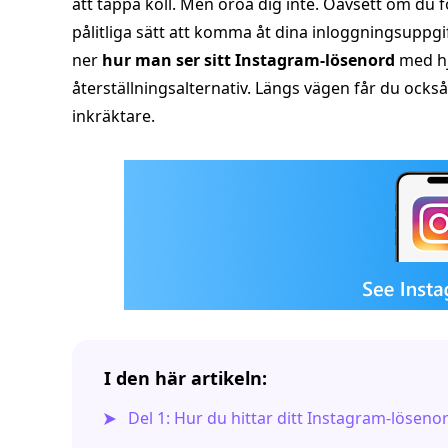
att tappa koll. Men oroa dig inte. Oavsett om du fo
pålitliga sätt att komma åt dina inloggningsuppgif
ner
hur man ser sitt Instagram-lösenord
med hj
återställningsalternativ. Längs vägen får du också
inkräktare.
I den här artikeln:
Del 1: Hur du hittar ditt Instagram-löseno