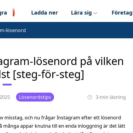
gra
Ladda ner
Lära sig
Företag
am-lösenord
tagram-lösenord på vilken
t [steg-för-steg]
 2025
Lösenordstips
3-min läsning
 av misstag, och nu frågar Instagram efter ett lösenord
 många appar knutna till en enda inloggning är det lätt