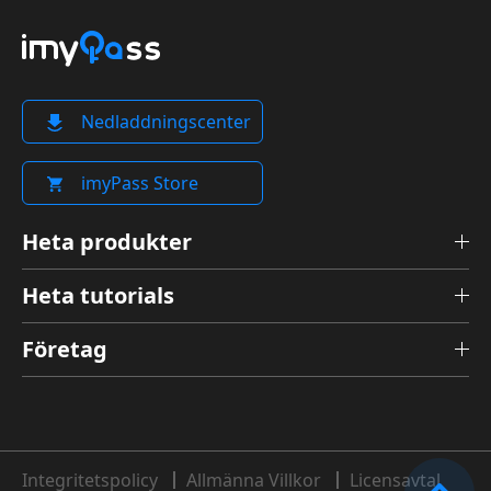
Nedladdningscenter
imyPass Store
Heta produkter
Heta tutorials
Företag
Integritetspolicy
Allmänna Villkor
Licensavtal