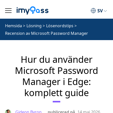
SV
Hemsida
>
Lösning
>
Lösenordstips
>
Recension av Microsoft Password Manager
Hur du använder
Microsoft Password
Manager i Edge:
komplett guide
Gideon Byron
publicerad på
14 maj 2026