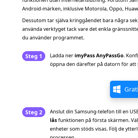
funktionen utan internetanslutning. Förutom Sam
Android‑märken, inklusive Motorola, Oppo, Huawe
Dessutom tar själva kringgåendet bara några seku
använda verktyget tack vare det enkla gränssnittet
du använder programmet.
Ladda ner
imyPass AnyPassGo
. Konf
Steg 1
öppna den därefter på datorn för att 
Grat
Anslut din Samsung‑telefon till en U
Steg 2
lås
funktionen på första skärmen. Vä
enheter som stöds visas. Följ de ytter
processen.