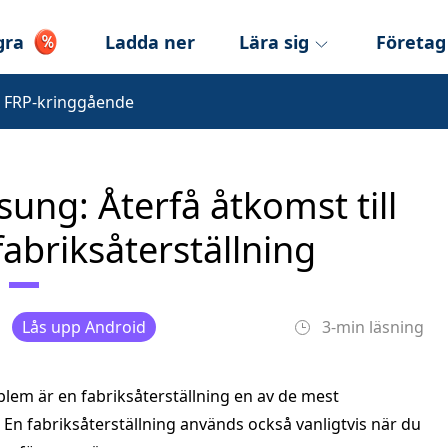
gra
Ladda ner
Lära sig
Företag
 FRP‑kringgående
ng: Återfå åtkomst till
fabriksåterställning
Lås upp Android
3-min läsning
lem är en fabriksåterställning en av de mest
n fabriksåterställning används också vanligtvis när du