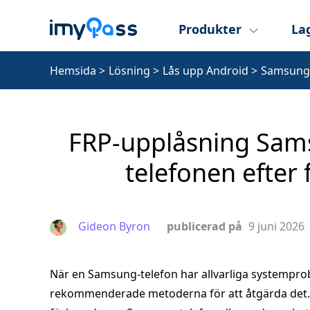
Produkter
La
Hemsida
>
Lösning
>
Lås upp Android
>
Samsung
FRP‑upplåsning Samsu
telefonen efter 
Gideon Byron
publicerad på
9 juni 2026
När en Samsung‑telefon har allvarliga systemprob
rekommenderade metoderna för att åtgärda det. E