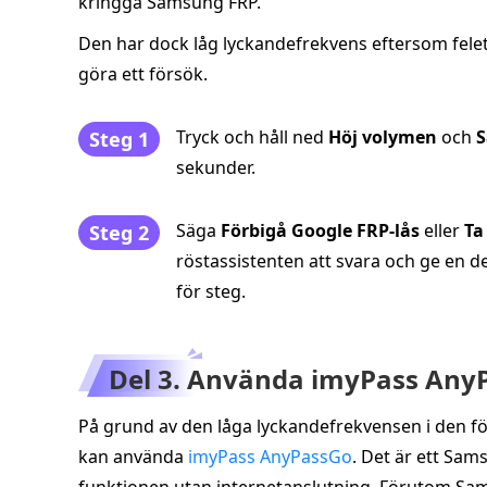
kringgå Samsung FRP.
Den har dock låg lyckandefrekvens eftersom felet
göra ett försök.
Tryck och håll ned
Höj volymen
och
S
Steg 1
sekunder.
Säga
Förbigå Google FRP-lås
eller
Ta
Steg 2
röstassistenten att svara och ge en 
för steg.
Del 3. Använda imyPass Any
På grund av den låga lyckandefrekvensen i den f
kan använda
imyPass AnyPassGo
. Det är ett Sa