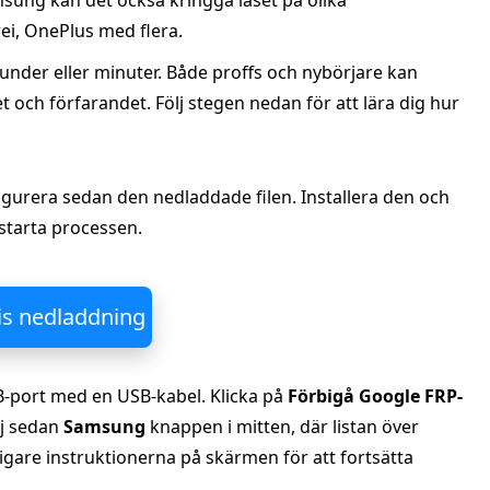
sung kan det också kringgå låset på olika
i, OnePlus med flera.
nder eller minuter. Både proffs och nybörjare kan
 och förfarandet. Följ stegen nedan för att lära dig hur
igurera sedan den nedladdade filen. Installera den och
starta processen.
is nedladdning
SB‑port med en USB‑kabel. Klicka på
Förbigå Google FRP-
lj sedan
Samsung
knappen i mitten, där listan över
ligare instruktionerna på skärmen för att fortsätta