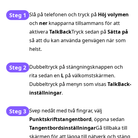
Slå på telefonen och tryck på
Höj volymen
Steg 1
och
ner
knapparna tillsammans för att
aktivera
TalkBack
Tryck sedan på
Sätta på
så att du kan använda genvägen när som
helst.
Dubbeltryck på stängningsknappen och
Steg 2
rita sedan en
L
på välkomstskärmen.
Dubbeltryck på menyn som visas
TalkBack-
inställningar
.
Svep nedåt med två fingrar, välj
Steg 3
Punktskriftstangentbord
, öppna sedan
Tangentbordsinställningar
Gå tillbaka till
skärmen för att lägga till nätverk och stäng