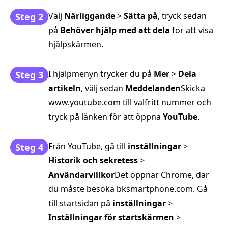
Välj
Närliggande
>
Sätta på
, tryck sedan
Steg 2
på
Behöver hjälp med att dela
för att visa
hjälpskärmen.
I hjälpmenyn trycker du på
Mer
>
Dela
Steg 3
artikeln
, välj sedan
Meddelanden
Skicka
www.youtube.com till valfritt nummer och
tryck på länken för att öppna
YouTube
.
Från YouTube, gå till
inställningar
>
Steg 4
Historik och sekretess
>
Användarvillkor
Det öppnar Chrome, där
du måste besöka bksmartphone.com. Gå
till startsidan på
inställningar
>
Inställningar för startskärmen
>