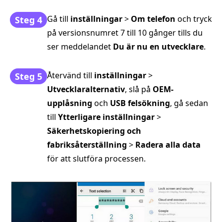
Gå till
inställningar
>
Om telefon
och tryck
Steg 4
på versionsnumret 7 till 10 gånger tills du
ser meddelandet
Du är nu en utvecklare
.
Återvänd till
inställningar
>
Steg 5
Utvecklaralternativ
, slå på
OEM-
upplåsning
och
USB felsökning
, gå sedan
till
Ytterligare inställningar
>
Säkerhetskopiering och
fabriksåterställning
>
Radera alla data
för att slutföra processen.