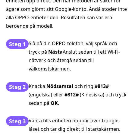
enheten upp direkt. Den här metoden är säker för
ägare som glömt sitt Google-konto. Ändå stöder inte
alla OPPO-enheter den. Resultaten kan variera
beroende på modell.
Slå på din OPPO-telefon, välj språk och
Steg 1
tryck på
Nästa
Anslut sedan till ett Wi-Fi-
nätverk och återgå sedan till
välkomstskärmen.
Knacka
Nödsamtal
och ring
#813#
Steg 2
(engelska) eller
#812#
(Kinesiska) och tryck
sedan på
OK
.
Vänta tills enheten hoppar över Google-
Steg 3
låset och tar dig direkt till startskärmen.