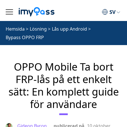
SV
Hemsida
>
Lösning
>
Lås upp Android
>
Bypass OPPO FRP
OPPO Mobile Ta bort
FRP-lås på ett enkelt
sätt: En komplett guide
för användare
Gideon Byron
publicerad på
10 oktober