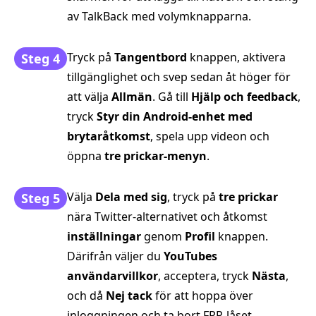
av TalkBack med volymknapparna.
Tryck på
Tangentbord
knappen, aktivera
Steg 4
tillgänglighet och svep sedan åt höger för
att välja
Allmän
. Gå till
Hjälp och feedback
,
tryck
Styr din Android-enhet med
brytaråtkomst
, spela upp videon och
öppna
tre prickar-menyn
.
Välja
Dela med sig
, tryck på
tre prickar
Steg 5
nära Twitter-alternativet och åtkomst
inställningar
genom
Profil
knappen.
Därifrån väljer du
YouTubes
användarvillkor
, acceptera, tryck
Nästa
,
och då
Nej tack
för att hoppa över
inloggningen och ta bort FRP-låset.