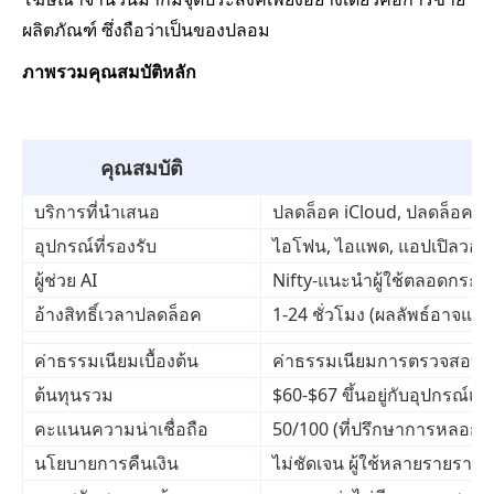
ผลิตภัณฑ์ ซึ่งถือว่าเป็นของปลอม
ภาพรวมคุณสมบัติหลัก
คุณสมบัติ
บริการที่นำเสนอ
ปลดล็อค iCloud, ปลดล็อคผู้
อุปกรณ์ที่รองรับ
ไอโฟน, ไอแพด, แอปเปิลวอท
ผู้ช่วย AI
Nifty-แนะนำผู้ใช้ตลอดกระ
อ้างสิทธิ์เวลาปลดล็อค
1-24 ชั่วโมง (ผลลัพธ์อาจแตก
ค่าธรรมเนียมเบื้องต้น
ค่าธรรมเนียมการตรวจสอบ $
ต้นทุนรวม
$60-$67 ขึ้นอยู่กับอุปกรณ์และ
คะแนนความน่าเชื่อถือ
50/100 (ที่ปรึกษาการหลอกล
นโยบายการคืนเงิน
ไม่ชัดเจน ผู้ใช้หลายรายรายง