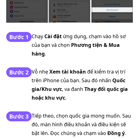
Chạy
Cài đặt
ứng dụng, chạm vào hồ sơ
Bước 1
của bạn và chọn
Phương tiện & Mua
hàng
.
Vỗ nhẹ
Xem tài khoản
để kiểm tra vị trí
Bước 2
trên iPhone của bạn. Sau đó nhấn
Quốc
gia/Khu vực
, va đanh
Thay đổi quốc gia
hoặc khu vực
.
Tiếp theo, chọn quốc gia mong muốn. Sau
Bước 3
đó, màn hình điều khoản và điều kiện sẽ
bật lên. Đọc chúng và chạm vào
Đồng ý
.