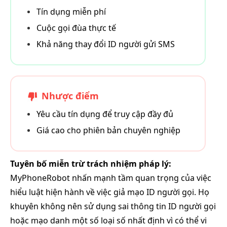
Tín dụng miễn phí
Cuộc gọi đùa thực tế
Khả năng thay đổi ID người gửi SMS
Nhược điểm
Yêu cầu tín dụng để truy cập đầy đủ
Giá cao cho phiên bản chuyên nghiệp
Tuyên bố miễn trừ trách nhiệm pháp lý:
MyPhoneRobot nhấn mạnh tầm quan trọng của việc
hiểu luật hiện hành về việc giả mạo ID người gọi. Họ
khuyên không nên sử dụng sai thông tin ID người gọi
hoặc mạo danh một số loại số nhất định vì có thể vi