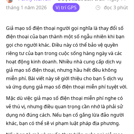
tháng 1 năm 2026
Vị trí GPS
đọc 3 phút
Giả mạo số điện thoại người gọi nghĩa là thay đổi số
điện thoại của bạn thành một số ngẫu nhiên khi bạn
gọi cho người khác. Điều này có thể bảo vệ quyền
riêng tư của bạn trong cuộc sống hàng ngày và các
hoạt động kinh doanh. Nhiều nhà cung cấp dịch vụ
giả mạo số điện thoại, nhưng hầu hết đều không
miễn phí. Bài viết này sẽ giới thiệu cho bạn 5 dịch vụ
và ứng dụng giả mạo số điện thoại miễn phí tuyệt vời.
Mặc dù việc giả mạo số điện thoại miễn phí nghe có
vẻ thú vị, nhưng điều quan trọng cần nhớ là phải sử
dụng nó đúng cách. Nếu bạn cố gắng lừa đảo người
khác, bạn có thể sẽ vi phạm luật pháp địa phương.