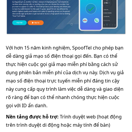
Với hơn 15 năm kinh nghiệm, SpoofTel cho phép bạn
dễ dàng giả mạo số điện thoại gọi đến. Bạn có thể
thực hiện cuộc gọi giả mạo miễn phí bằng cách sử
dụng phiên bản miễn phí của dịch vụ này. Dịch vụ giả
mạo số điện thoại trực tuyến miễn phí đáng tin cậy
này cung cấp quy trình làm việc dễ dàng và giao diện
rõ ràng để bạn có thể nhanh chóng thực hiện cuộc
gọi với ID ẩn danh.
Nền tảng được hỗ trợ:
Trình duyệt web (hoạt động
trên trình duyệt di động hoặc máy tính để bàn)