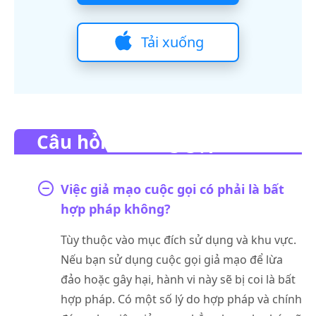
Tải xuống
Câu hỏi thường gặp.
Việc giả mạo cuộc gọi có phải là bất
hợp pháp không?
Tùy thuộc vào mục đích sử dụng và khu vực.
Nếu bạn sử dụng cuộc gọi giả mạo để lừa
đảo hoặc gây hại, hành vi này sẽ bị coi là bất
hợp pháp. Có một số lý do hợp pháp và chính