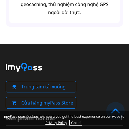
geocaching, thử nghiệm công nghệ GPS
ngoài đời thực.
Trung tâm tải xuống
Cửa hàngimyPass Store
imyPass uses cookies to ensure you get the best experience on our website.
sản phẩm nổi bật
Privacy Policy
Got it!