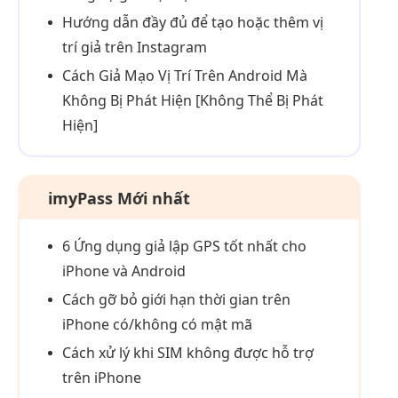
Hướng dẫn đầy đủ để tạo hoặc thêm vị
trí giả trên Instagram
Cách Giả Mạo Vị Trí Trên Android Mà
Không Bị Phát Hiện [Không Thể Bị Phát
Hiện]
imyPass Mới nhất
6 Ứng dụng giả lập GPS tốt nhất cho
iPhone và Android
Cách gỡ bỏ giới hạn thời gian trên
iPhone có/không có mật mã
Cách xử lý khi SIM không được hỗ trợ
trên iPhone