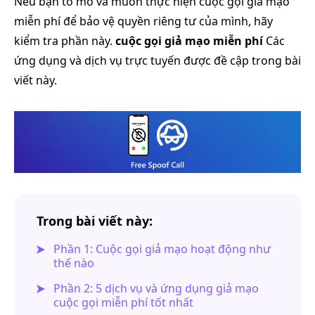
Nếu bạn tò mò và muốn thực hiện cuộc gọi giả mạo
miễn phí để bảo vệ quyền riêng tư của mình, hãy
kiểm tra phần này.
cuộc gọi giả mạo miễn phí
Các
ứng dụng và dịch vụ trực tuyến được đề cập trong bài
viết này.
Trong bài viết này:
Phần 1: Cuộc gọi giả mạo hoạt động như
thế nào
Phần 2: 5 dịch vụ và ứng dụng giả mạo
cuộc gọi miễn phí tốt nhất