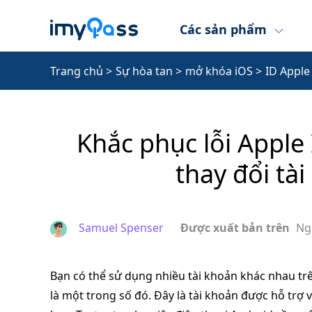
Các sản phẩm
Trang chủ
>
Sự hòa tan
>
mở khóa iOS
>
ID Apple
Khắc phục lỗi Apple
thay đổi tà
Samuel Spenser
Được xuất bản trên
Ng
Bạn có thể sử dụng nhiều tài khoản khác nhau tr
là một trong số đó. Đây là tài khoản được hỗ trợ v