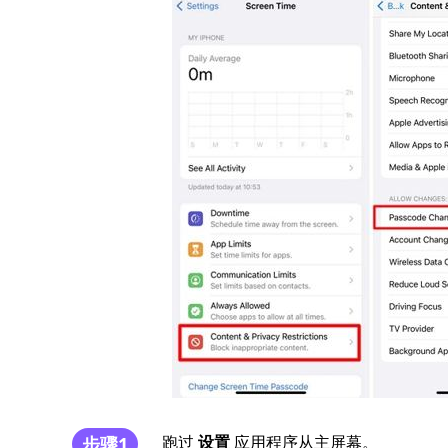
跑过
设置
应用程序从主屏幕。
步骤1