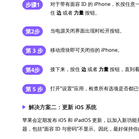
对于带有面容 ID 的 iPhone，长按任
步骤1
住
边
或者
力量
按钮。
当电源关闭界面出现时松开按钮。
第2步
移动滑块即可关闭你的 iPhone。
第 3 步
接下来，按住
边
或者
力量
按钮，直到看到
第4步
打开“设置”应用，检查所有选项是否都
第 5 步
解决方案二：更新 iOS 系统
苹果会定期发布 iOS 和 iPadOS 更新，以加
题，包括“面容 ID 与密码”不显示。因此，最好保持你