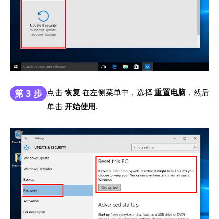
点击
恢复
在左侧菜单中，选择
重置电脑
，然后
第 3 步
单击
开始使用
.