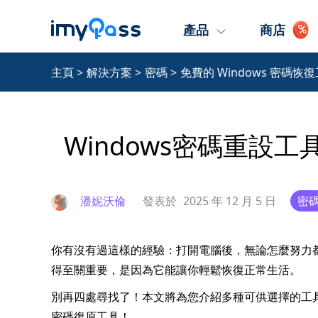
產品
商店
主頁
>
解決方案
>
密碼
>
免費的 Windows 密碼恢
Windows密碼重設
潘妮沃倫
發表於
2025 年 12 月 5 日
密
你有沒有過這樣的經驗：打開電腦後，無論怎麼努力
得至關重要，是因為它能讓你輕鬆恢復正常生活。
別再四處尋找了！本文將為您介紹多種可供選擇的工具。
密碼復原工具！