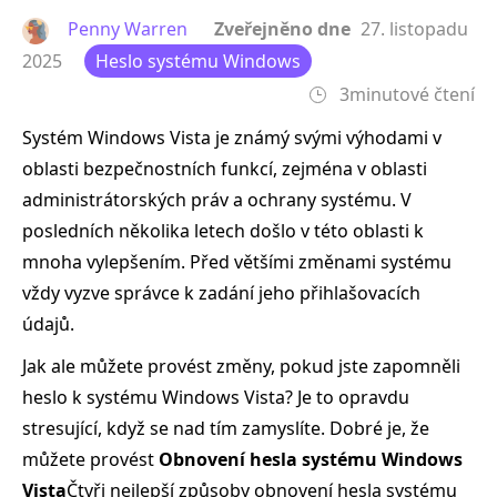
Penny Warren
Zveřejněno dne
27. listopadu
2025
Heslo systému Windows
3minutové čtení
Systém Windows Vista je známý svými výhodami v
oblasti bezpečnostních funkcí, zejména v oblasti
administrátorských práv a ochrany systému. V
posledních několika letech došlo v této oblasti k
mnoha vylepšením. Před většími změnami systému
vždy vyzve správce k zadání jeho přihlašovacích
údajů.
Jak ale můžete provést změny, pokud jste zapomněli
heslo k systému Windows Vista? Je to opravdu
stresující, když se nad tím zamyslíte. Dobré je, že
můžete provést
Obnovení hesla systému Windows
Vista
Čtyři nejlepší způsoby obnovení hesla systému