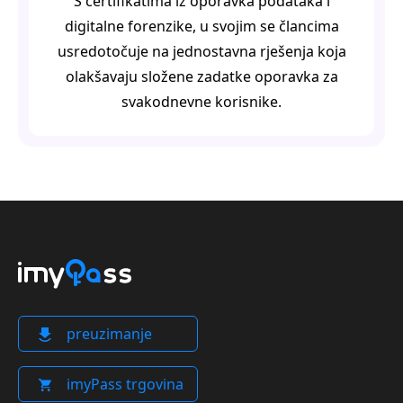
S certifikatima iz oporavka podataka i
digitalne forenzike, u svojim se člancima
usredotočuje na jednostavna rješenja koja
olakšavaju složene zadatke oporavka za
svakodnevne korisnike.
preuzimanje
imyPass trgovina