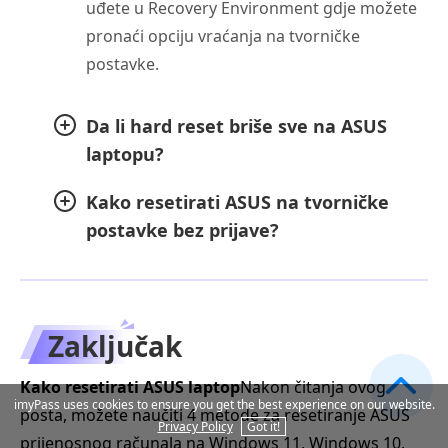
uđete u Recovery Environment gdje možete
pronaći opciju vraćanja na tvorničke
postavke.
Da li hard reset briše sve na ASUS
laptopu?
Kako resetirati ASUS na tvorničke
postavke bez prijave?
Zaključak
Kako resetirati ASUS laptop
Nakon čitanja ovog
imyPass uses cookies to ensure you get the best experience on our website.
posta, možete naučiti 4 metode za resetiranje ASUS
Privacy Policy
Got it!
prijenosnog računala na Windows 11, Windows 10,