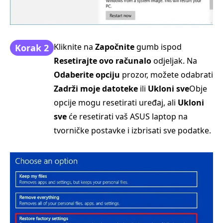
Kliknite na
Započnite
gumb ispod
Korak 2
Resetirajte ovo računalo
odjeljak. Na
Odaberite opciju
prozor, možete odabrati
Zadrži moje datoteke
ili
Ukloni sve
Obje
opcije mogu resetirati uređaj, ali
Ukloni
sve
će resetirati vaš ASUS laptop na
tvorničke postavke i izbrisati sve podatke.