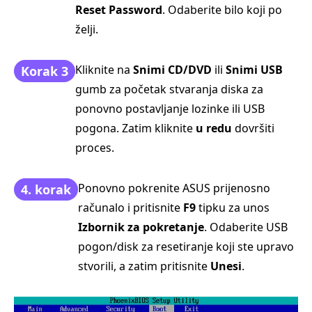
Reset Password
. Odaberite bilo koji po
želji.
Kliknite na
Snimi CD/DVD
ili
Snimi USB
Korak 3
gumb za početak stvaranja diska za
ponovno postavljanje lozinke ili USB
pogona. Zatim kliknite
u redu
dovršiti
proces.
Ponovno pokrenite ASUS prijenosno
4. korak
računalo i pritisnite
F9
tipku za unos
Izbornik za pokretanje
. Odaberite USB
pogon/disk za resetiranje koji ste upravo
stvorili, a zatim pritisnite
Unesi
.