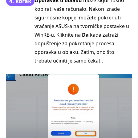
Oporavak u oblaku
može sigurnosno
4. korak
kopirati vaše računalo. Nakon izrade
sigurnosne kopije, možete pokrenuti
vraćanje ASUS-a na tvorničke postavke u
WinRE-u. Kliknite na
Da
kada zatraži
dopuštenje za pokretanje procesa
oporavka u oblaku. Zatim, ono što
trebate učiniti je samo čekati.