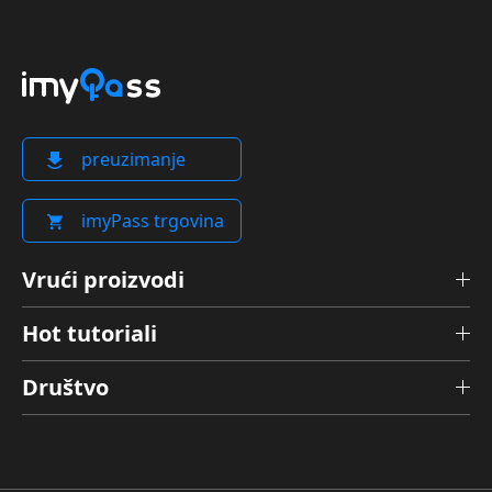
preuzimanje
imyPass trgovina
Vrući proizvodi
Hot tutoriali
Društvo