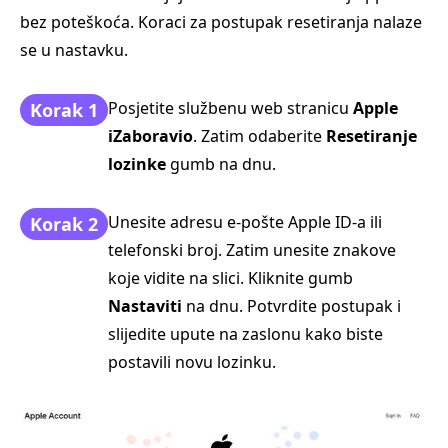
bez poteškoća. Koraci za postupak resetiranja nalaze
se u nastavku.
Posjetite službenu web stranicu
Apple
Korak 1
iZaboravio
. Zatim odaberite
Resetiranje
lozinke
gumb na dnu.
Unesite adresu e‑pošte Apple ID‑a ili
Korak 2
telefonski broj. Zatim unesite znakove
koje vidite na slici. Kliknite gumb
Nastaviti
na dnu. Potvrdite postupak i
slijedite upute na zaslonu kako biste
postavili novu lozinku.