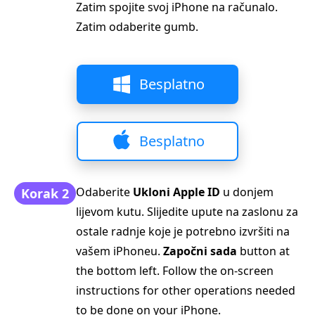
Zatim spojite svoj iPhone na računalo.
Zatim odaberite gumb.
Besplatno
preuzimanje
Besplatno
preuzimanje
Odaberite
Ukloni Apple ID
u donjem
Korak 2
lijevom kutu. Slijedite upute na zaslonu za
ostale radnje koje je potrebno izvršiti na
vašem iPhoneu.
Započni sada
button at
the bottom left. Follow the on-screen
instructions for other operations needed
to be done on your iPhone.