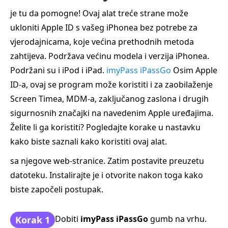
je tu da pomogne! Ovaj alat treće strane može
ukloniti Apple ID s vašeg iPhonea bez potrebe za
vjerodajnicama, koje većina prethodnih metoda
zahtijeva. Podržava većinu modela i verzija iPhonea.
Podržani su i iPod i iPad.
imyPass iPassGo
Osim Apple
ID‑a, ovaj se program može koristiti i za zaobilaženje
Screen Timea, MDM‑a, zaključanog zaslona i drugih
sigurnosnih značajki na navedenim Apple uređajima.
Želite li ga koristiti? Pogledajte korake u nastavku
kako biste saznali kako koristiti ovaj alat.
sa njegove web-stranice. Zatim postavite preuzetu
datoteku. Instalirajte je i otvorite nakon toga kako
biste započeli postupak.
Dobiti
imyPass iPassGo
gumb na vrhu.
Korak 1