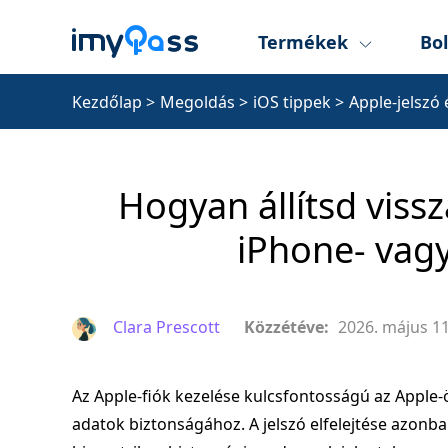
Termékek
Bol
Kezdőlap
>
Megoldás
>
iOS tippek
>
Apple-jelszó 
Hogyan állítsd vissz
iPhone- vag
Clara Prescott
Közzétéve:
2026. május 11
Az Apple-fiók kezelése kulcsfontosságú az Apple
adatok biztonságához. A jelszó elfelejtése azon