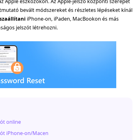
az Apple eszközökön. Az Apple-jelszó központi szerepet
útmutató bevált módszereket és részletes lépéseket kínál
szaállítani
iPhone-on, iPaden, MacBookon és más
ságos jelszót létrehozni.
zót online
lszót iPhone-on/Macen