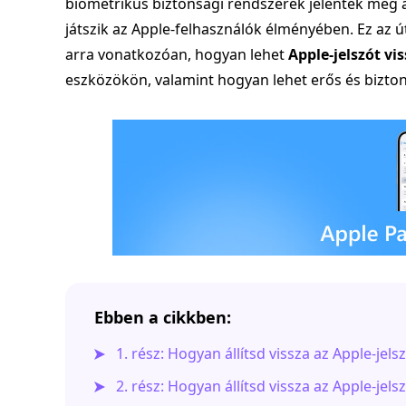
biometrikus biztonsági rendszerek jelentek meg 
játszik az Apple-felhasználók élményében. Ez az 
arra vonatkozóan, hogyan lehet
Apple-jelszót vis
eszközökön, valamint hogyan lehet erős és bizton
Ebben a cikkben:
1. rész: Hogyan állítsd vissza az Apple-jels
2. rész: Hogyan állítsd vissza az Apple-je