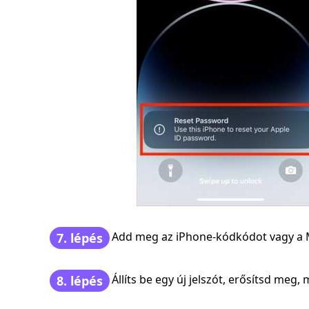
Add meg az iPhone-kódkódot vagy a Ma
7. lépés
Állíts be egy új jelszót, erősítsd meg
8. lépés