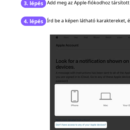
Add meg az Apple-fiókodhoz társított
3. lépés
Írd be a képen látható karaktereket, é
4. lépés