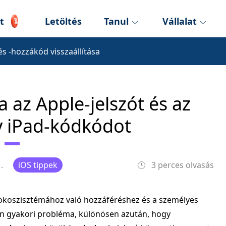
t
Letöltés
Tanul
Vállalat
és -hozzákód visszaállítása
a az Apple-jelszót és az
y iPad-kódkódot
.
iOS tippek
3 perces olvasás
-ökoszisztémához való hozzáféréshez és a személyes
ban gyakori probléma, különösen azután, hogy