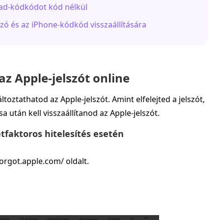
iPad-kódkódot kód nélkül
szó és az iPhone-kódkód visszaállítására
 az Apple-jelszót online
toztathatod az Apple-jelszót. Amint elfelejted a jelszót,
a után kell visszaállítanod az Apple-jelszót.
étfaktoros hitelesítés esetén
orgot.apple.com/ oldalt.