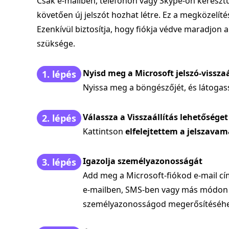
Csak e-mailben, telefonon vagy Skype-on keresztü
követően új jelszót hozhat létre. Ez a megközelít
Ezenkívül biztosítja, hogy fiókja védve maradjon 
szüksége.
Nyisd meg a Microsoft jelszó-visszaá
1. lépés
Nyissa meg a böngészőjét, és látogasso
Válassza a Visszaállítás lehetőséget
2. lépés
Kattintson
elfelejtettem a jelszavam
Igazolja személyazonosságát
3. lépés
Add meg a Microsoft-fiókod e-mail cí
e-mailben, SMS-ben vagy más módon k
személyazonosságod megerősítéséhe