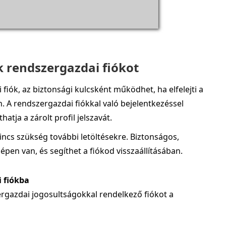
k rendszergazdai fiókot
iók, az biztonsági kulcsként működhet, ha elfelejti a
 A rendszergazdai fiókkal való bejelentkezéssel
hatja a zárolt profil jelszavát.
incs szükség további letöltésekre. Biztonságos,
épen van, és segíthet a fiókod visszaállításában.
 fiókba
ergazdai jogosultságokkal rendelkező fiókot a