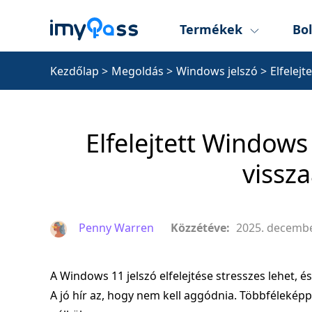
Termékek
Bol
Kezdőlap
>
Megoldás
>
Windows jelszó
>
Elfelej
Elfelejtett Windows
vissza
Penny Warren
Közzétéve:
2025. decembe
A Windows 11 jelszó elfelejtése stresszes lehet,
A jó hír az, hogy nem kell aggódnia. Többféleképp