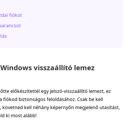
dai fiókot
parancsot
ítás
t Windows visszaállító lemez
őtte előkészítettél egy jelszó-visszaállító lemezt, ez
a fiókod biztonságos feloldásához. Csak be kell
, követned kell néhány képernyőn megjelenő utasítást,
áld ki most alább!