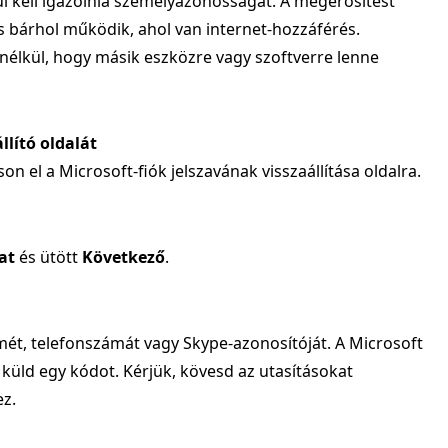
l kell igazolnia személyazonosságát. A megerősítést
és bárhol működik, ahol van internet-hozzáférés.
anélkül, hogy másik eszközre vagy szoftverre lenne
llító oldalát
n el a Microsoft-fiók jelszavának visszaállítása oldalra.
at
és ütött
Következő
.
mét, telefonszámát vagy Skype-azonosítóját. A Microsoft
üld egy kódot. Kérjük, kövesd az utasításokat
z.