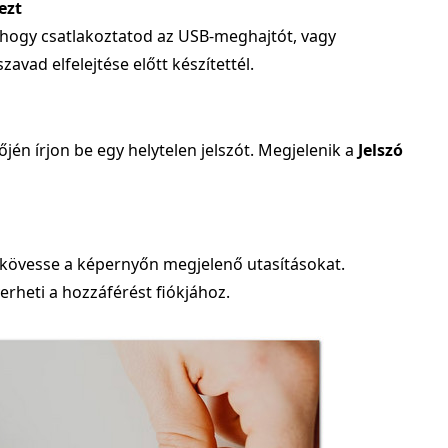
ezt
z, hogy csatlakoztatod az USB-meghajtót, vagy
zavad elfelejtése előtt készítettél.
én írjon be egy helytelen jelszót. Megjelenik a
Jelszó
 kövesse a képernyőn megjelenő utasításokat.
yerheti a hozzáférést fiókjához.