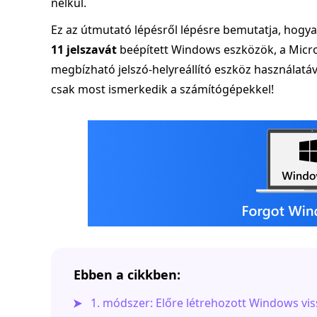
nélkül.
Ez az útmutató lépésről lépésre bemutatja, hogyan 
11 jelszavát
beépített Windows eszközök, a Microso
megbízható jelszó-helyreállító eszköz használatá
csak most ismerkedik a számítógépekkel!
Ebben a cikkben:
1. módszer: Előre létrehozott Windows vis