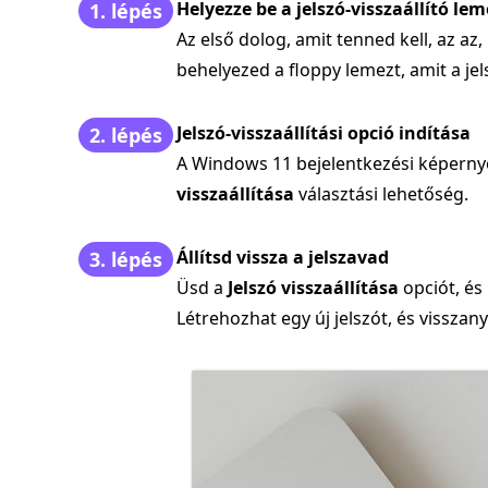
Helyezze be a jelszó-visszaállító lem
1. lépés
Az első dolog, amit tenned kell, az a
behelyezed a floppy lemezt, amit a jels
Jelszó-visszaállítási opció indítása
2. lépés
A Windows 11 bejelentkezési képernyőj
visszaállítása
választási lehetőség.
Állítsd vissza a jelszavad
3. lépés
Üsd a
Jelszó visszaállítása
opciót, és
Létrehozhat egy új jelszót, és visszan