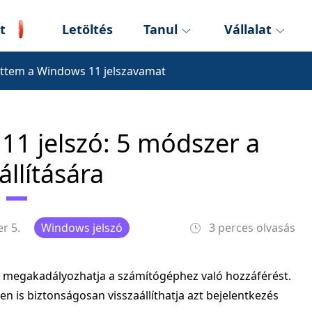
t
Letöltés
Tanul
Vállalat
tettem a Windows 11 jelszavamat
 11 jelszó: 5 módszer a
állítására
r 5.
Windows jelszó
3 perces olvasás
 és megakadályozhatja a számítógéphez való hozzáférést.
en is biztonságosan visszaállíthatja azt bejelentkezés