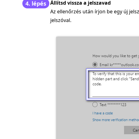
Állítsd vissza a jelszavad
4. lépés
Az ellenőrzés után írjon be egy új je
jelszóval.