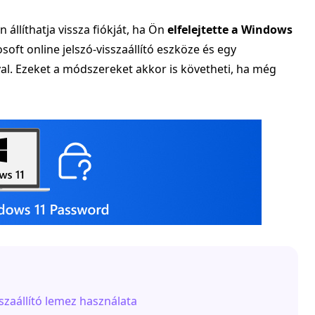
állíthatja vissza fiókját, ha Ön
elfelejtette a Windows
ft online jelszó-visszaállító eszköze és egy
val. Ezeket a módszereket akkor is követheti, ha még
szaállító lemez használata