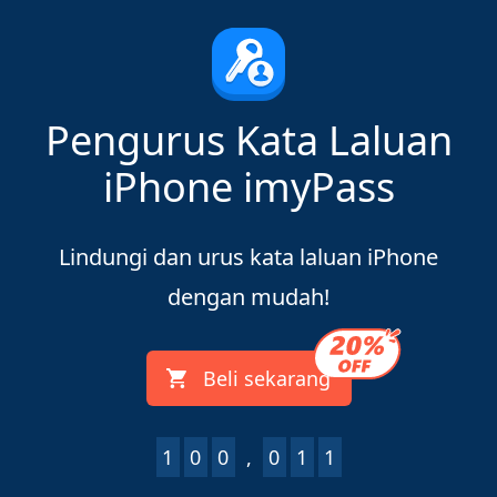
Pengurus Kata Laluan
iPhone imyPass
Lindungi dan urus kata laluan iPhone
dengan mudah!
Beli sekarang
1
0
0
,
0
1
4