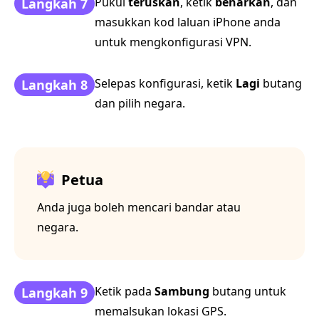
Pukul
teruskan
, ketik
benarkan
, dan
Langkah 7
masukkan kod laluan iPhone anda
untuk mengkonfigurasi VPN.
Selepas konfigurasi, ketik
Lagi
butang
Langkah 8
dan pilih negara.
Petua
Anda juga boleh mencari bandar atau
negara.
Ketik pada
Sambung
butang untuk
Langkah 9
memalsukan lokasi GPS.