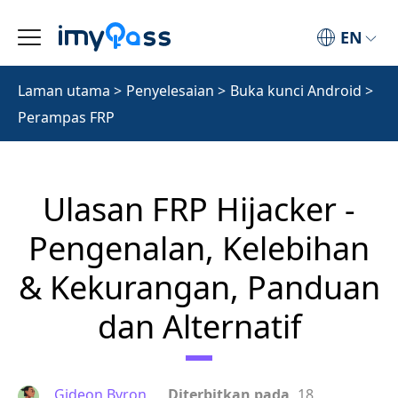
EN
Laman utama
>
Penyelesaian
>
Buka kunci Android
>
Perampas FRP
Ulasan FRP Hijacker -
Pengenalan, Kelebihan
& Kekurangan, Panduan
dan Alternatif
Gideon Byron
Diterbitkan pada
18