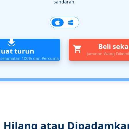
sandaran.
Beli sek
uat turun
Jaminan Wang Dikemb
eselamatan 100% dan Percuma
 Hilang atau Dipadamka