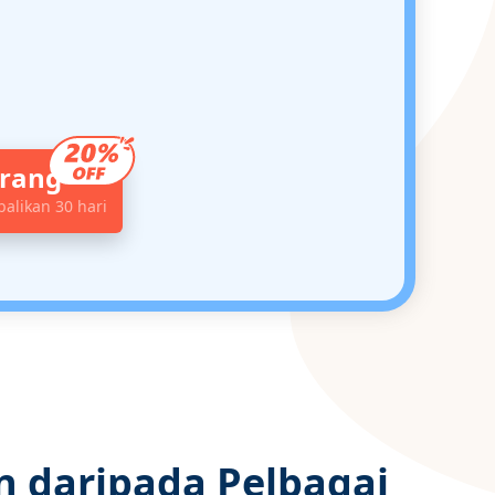
arang
alikan 30 hari
n daripada Pelbagai