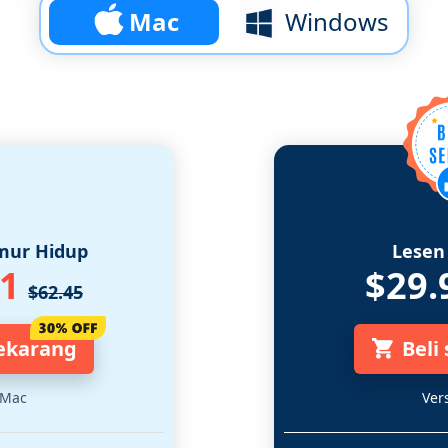
Mac
Windows
mur Hidup
Lesen
71
$29.
$62.45
sekarang
Beli
 Mac
Ver