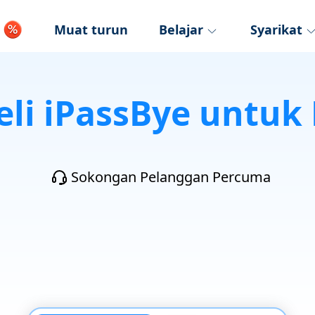
Muat turun
Belajar
Syarikat
eli iPassBye untuk
Sokongan Pelanggan Percuma