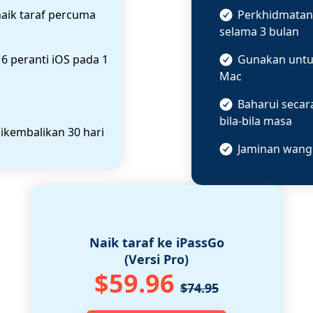
aik taraf percuma
Perkhidmatan 
selama 3 bulan
k
6 peranti iOS
pada
1
Gunakan unt
Mac
Baharui secar
bila-bila masa
ikembalikan 30 hari
Jaminan wang 
Naik taraf ke iPassGo
(Versi Pro)
$59.96
$74.95