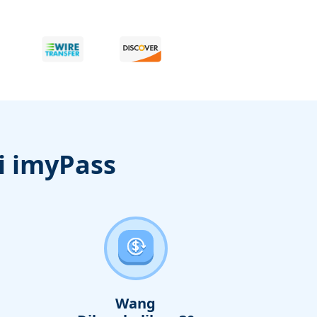
i imyPass
Wang