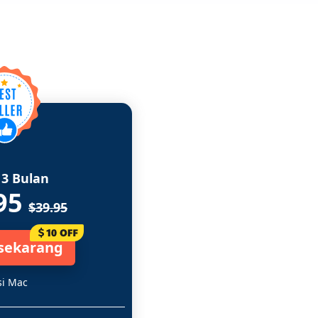
 3 Bulan
95
$39.95
 sekarang
si Mac